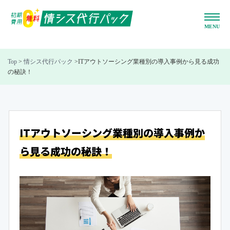
Top
>
情シス代行パック
>
ITアウトソーシング業種別の導入事例から見る成功
の秘訣！
ITアウトソーシング業種別の
導入事例か
ら見る成功の秘訣！