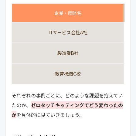
企業・団体名
ITサービス会社A社
作
製造業B社
大
教育機関C校
新
それぞれの事例ごとに、どのような課題を抱えてい
たのか、
ゼロタッチキッティングでどう変わったの
か
を具体的に見ていきましょう。