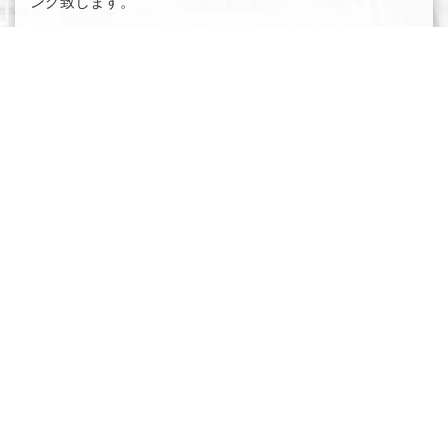
ング致します。
導入後も安心のサポート体制
導入後は、クラウドのメンテナンス・障害対応アップデ
ート対応 以外にもネットワーク設定やセキュリティパッ
チ適用などの 随時運用も引き受けます。
自社運用をしたい企業さまへは、監視基盤のご提供や適
宜運用 サポートも致します。
※電話・メールサポート 平日9:00～17:00まで受付